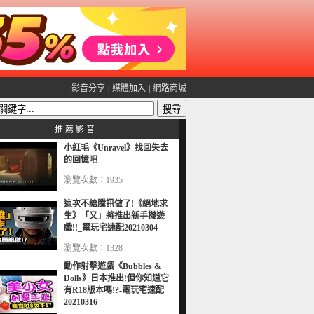
影音分享
|
媒體加入
|
網路商城
推 薦 影 音
小紅毛《Unravel》找回失去
的回憶吧
瀏覽次數：1935
這次不給騰訊做了!《絕地求
生》「又」將推出新手機遊
戲!!_電玩宅速配20210304
瀏覽次數：1328
動作射擊遊戲《Bubbles &
Dolls》日本推出!但你知道它
有R18版本嗎!?-電玩宅速配
20210316