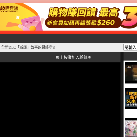
全新DLC「威廉」故事的最終章?!
馬上按讚加入粉絲團