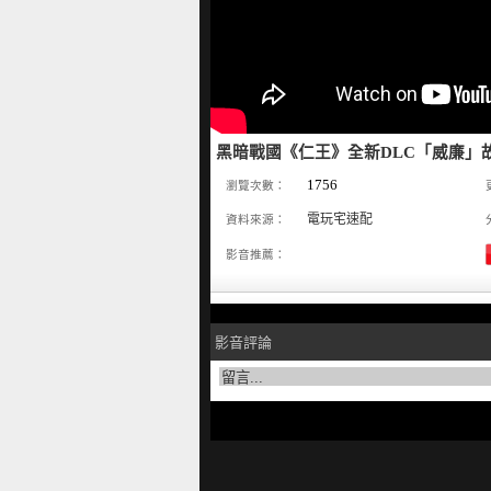
黑暗戰國《仁王》全新DLC「威廉」故
1756
瀏覽次數：
電玩宅速配
資料來源：
影音推薦：
影音評論