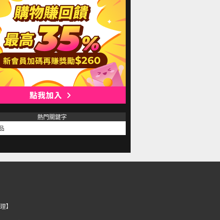
熱門關鍵字
品
理】