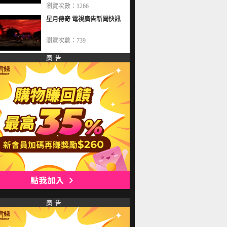
瀏覽次數：1266
星月傳奇 電視廣告新聞快訊
瀏覽次數：739
廣 告
廣 告