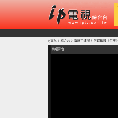
ip電視
綜合台
電玩宅速配
黑暗戰國《仁王》
》
》
》
精選影音