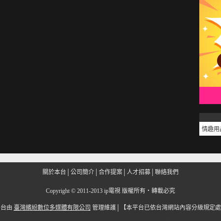
情趣用
關於本台
│
公司簡介
│
合作提案
│
人才招募
│
聯絡我們
Copyright
©
2011-2013 ip電視 版權所有‧轉載必究
平台由
臺灣繽紛數位多媒體有限公司
管理維護│
【本平台已依台灣網站內容分級規定處