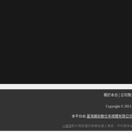
關於本台
│
公司簡
Copyright
©
201
本平台由
臺灣繽紛數位多媒體有限公
ip電視
影片資訊僅代表網友個人資訊，不代表本