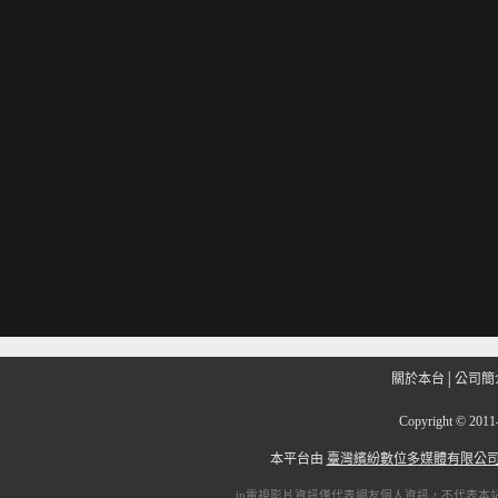
關於本台
│
公司簡
Copyright
©
201
本平台由
臺灣繽紛數位多媒體有限公
ip電視
影片資訊僅代表網友個人資訊，不代表本