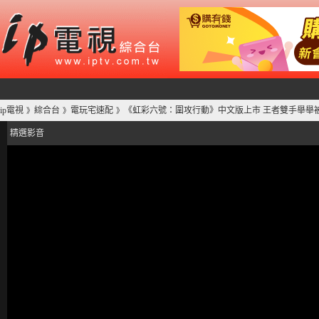
ip電視
綜合台
電玩宅速配
《虹彩六號：圍攻行動》中文版上市 王者雙手舉舉
》
》
》
精選影音