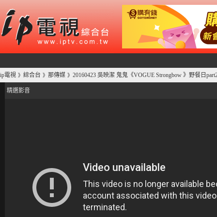
ip電視
綜合台
那傳媒
20160423 吳映潔 鬼鬼《VOGUE Strongbow 》野餐日par
》
》
》
精選影音