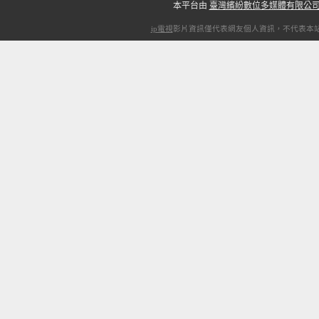
本平台由
臺灣繽紛數位多媒體有限公
ip電視
影片資訊僅代表網友個人資訊，不代表本