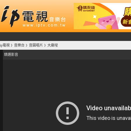
ip電視
音樂台
音圓唱片
大廟埕
》
》
》
精選影音