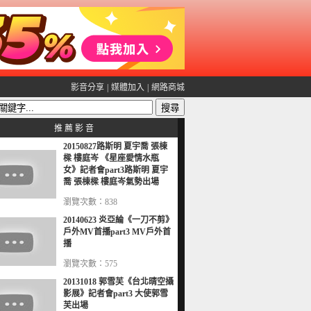
影音分享
|
媒體加入
|
網路商城
推 薦 影 音
20150827路斯明 夏宇喬 張棟
樑 樓庭岑 《星座愛情水瓶
女》記者會part3路斯明 夏宇
喬 張棟樑 樓庭岑氣勢出場
瀏覽次數：838
20140623 炎亞綸《一刀不剪》
戶外MV首播part3 MV戶外首
播
瀏覽次數：575
20131018 郭雪芙《台北晴空攝
影展》記者會part3 大使郭雪
芙出場