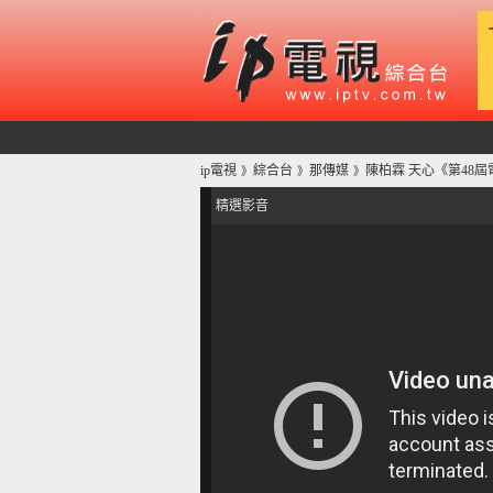
ip電視
綜合台
那傳媒
陳柏霖 天心《第48屆
》
》
》
精選影音