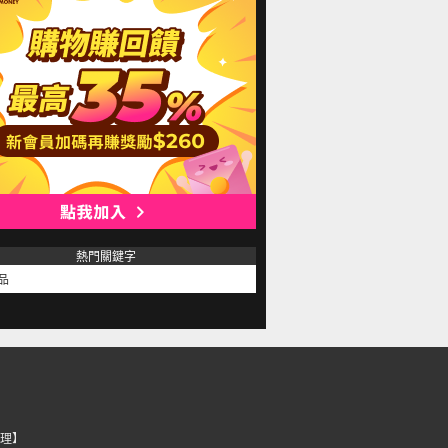
熱門關鍵字
品
理】