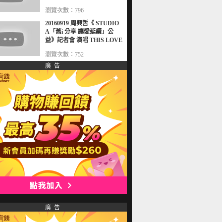
瀏覽次數：796
20160919 周興哲《 STUDIO
A「舊i 分享 讓愛延續」公
益》記者會 演唱 THIS LOVE
瀏覽次數：752
廣 告
廣 告