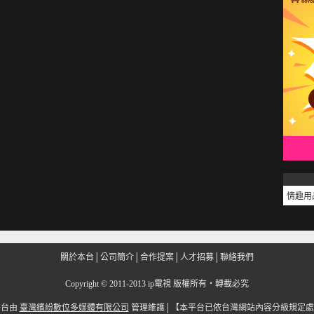
情趣用
關於本台
│
公司簡介
│
合作提案
│
人才招募
│
聯絡我們
Copyright
©
2011-2013 ip電視 版權所有‧轉載必究
平台由
臺灣繽紛數位多媒體有限公司
管理維護│
【本平台已依台灣網站內容分級規定處