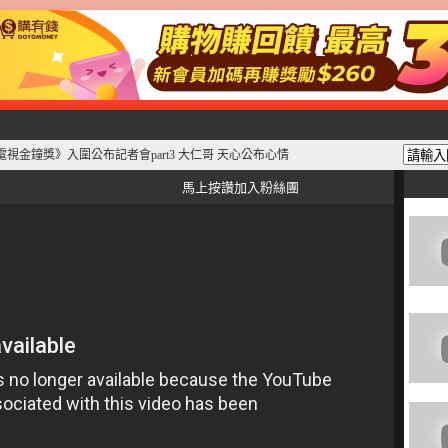
電視金鐘獎》入圍公布記者會part3 大仁哥 天心公布心情
馬上按讚加入粉絲團