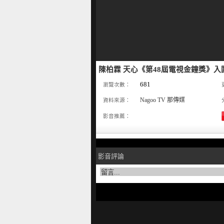
陳柏霖 天心《第48屆電視金鐘獎》入圍
681
瀏覽次數：
Nagoo TV 那傳媒
資料來源：
影音推薦：
影音評論