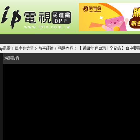
ip電視
民主進步黨
時事評論
精選內容
【 護國會 保台灣｜全記錄 】台中要贏 
》
》
》
》
精選影音