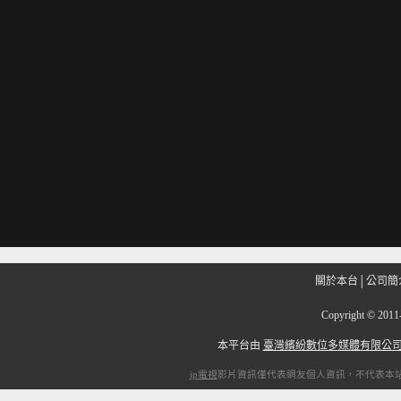
關於本台
│
公司簡
Copyright
©
201
本平台由
臺灣繽紛數位多媒體有限公
ip電視
影片資訊僅代表網友個人資訊，不代表本