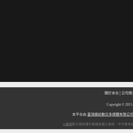
關於本台
│
公司簡
Copyright
©
201
本平台由
臺灣繽紛數位多媒體有限公
ip電視
影片資訊僅代表網友個人資訊，不代表本