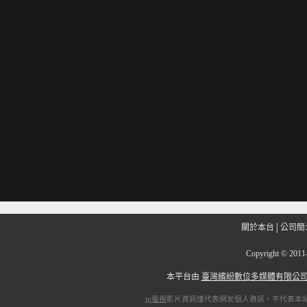
關於本台
│
公司簡
Copyright
©
201
本平台由
臺灣繽紛數位多媒體有限公
ip電視
影片資訊僅代表網友個人資訊，不代表本