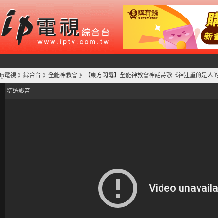
ip電視
綜合台
全能神教會
【東方閃電】全能神教會神話詩歌《神注重的是人
》
》
》
精選影音