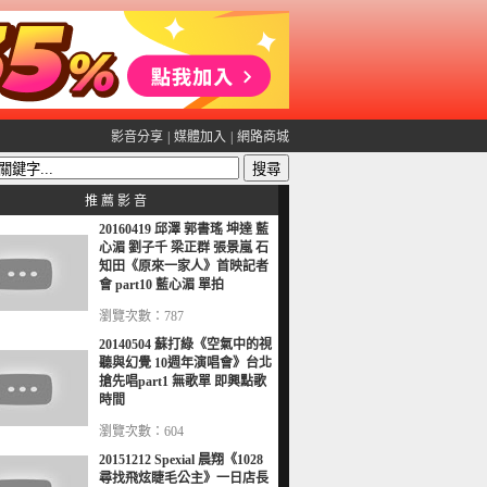
影音分享
|
媒體加入
|
網路商城
推 薦 影 音
20160419 邱澤 郭書瑤 坤達 藍
心湄 劉子千 梁正群 張景嵐 石
知田《原來一家人》首映記者
會 part10 藍心湄 單拍
瀏覽次數：787
20140504 蘇打綠《空氣中的視
聽與幻覺 10週年演唱會》台北
搶先唱part1 無歌單 即興點歌
時間
瀏覽次數：604
20151212 Spexial 晨翔《1028
尋找飛炫睫毛公主》一日店長