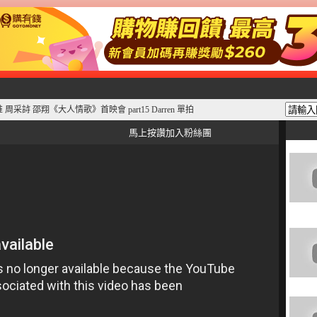
李維維 周采詩 邵翔《大人情歌》首映會 part15 Darren 單拍
馬上按讚加入粉絲團