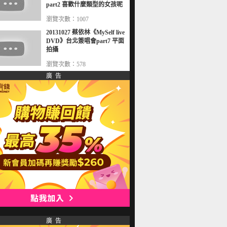
part2 喜歡什麼類型的女孩呢
瀏覽次數：1007
20131027 蔡依林《MySelf live
DVD》台北簽唱會part7 平面
拍攝
瀏覽次數：578
廣 告
廣 告