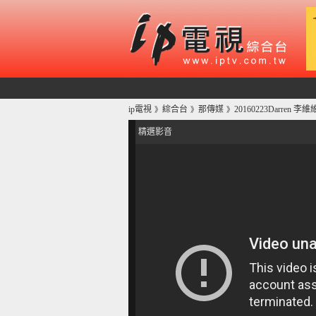
ip電視
綜合台
那傳媒
20160223Darren 
》
》
》
精選影音