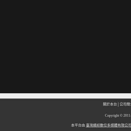
關於本台
│
公司簡
Copyright
©
201
本平台由
臺灣繽紛數位多媒體有限公