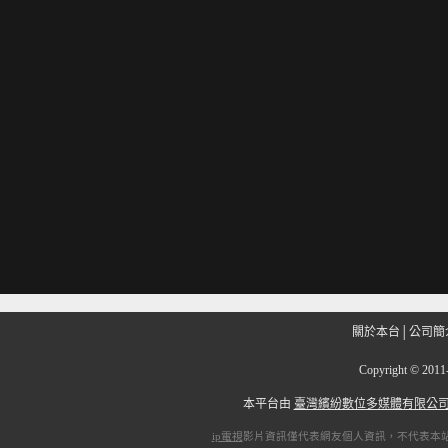
關於本台
│
公司簡
Copyright
©
201
本平台由
臺灣繽紛數位多媒體有限公
ip電視
影片資訊僅代表網友個人資訊，不代表本