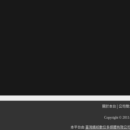
關於本台
│
公司簡
Copyright
©
201
本平台由
臺灣繽紛數位多媒體有限公