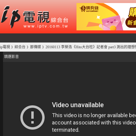
ip電視
綜合台
那傳媒
20160113 李榮浩《Hito大台柱》記者會 part3 測出的理
》
》
》
精選影音