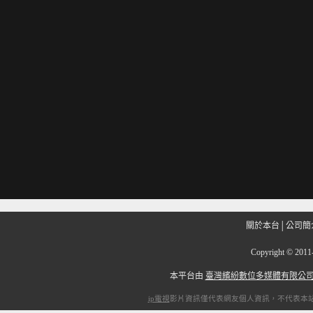
關於本台
│
公司簡
Copyright
©
201
本平台由
臺灣繽紛數位多媒體有限公
ip電視
影片資訊僅代表網友個人資訊，不代表本