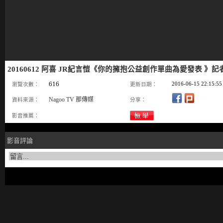
20160612 阿喜 JR紀言愷《你的擁抱公益創作單曲為愛發表 》記者會
616
2016-06-15 22:15:55
瀏覽次數：
更新日期：
Nagoo TV 那傳媒
資料來源：
分享：
影音推薦：
影音評論