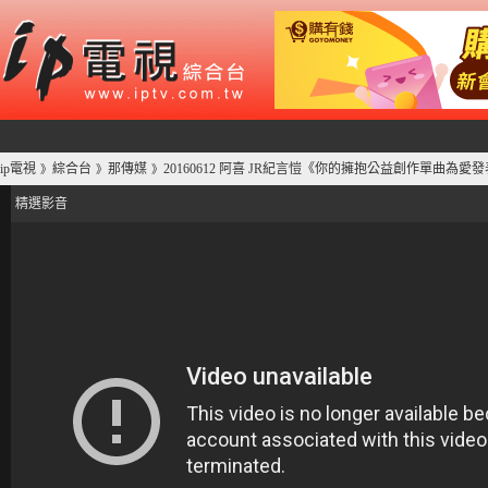
ip電視
綜合台
那傳媒
20160612 阿喜 JR紀言愷《你的擁抱公益創作單曲為愛發表
》
》
》
精選影音