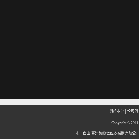
關於本台
│
公司簡
Copyright
©
201
本平台由
臺灣繽紛數位多媒體有限公