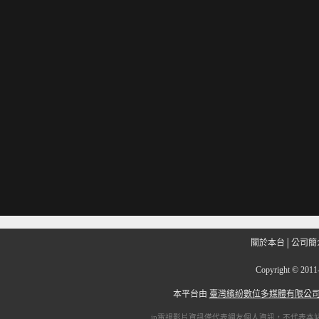
關於本台
│
公司簡
Copyright
©
201
本平台由
臺灣繽紛數位多媒體有限公
ip電視
影片資訊僅代表網友個人資訊，不代表本