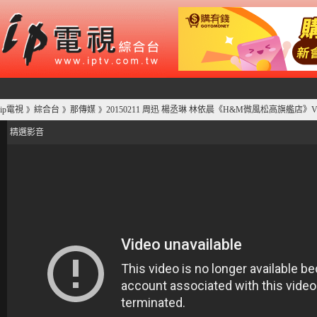
ip電視
綜合台
那傳媒
20150211 周迅 楊丞琳 林依晨《H&M微風松高旗艦店》VIP
》
》
》
精選影音