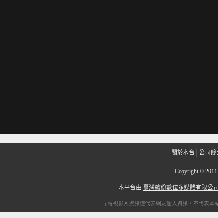
關於本台
│
公司簡
Copyright
©
201
本平台由
臺灣繽紛數位多媒體有限公
ip電視
影片資訊僅代表網友個人資訊，不代表本