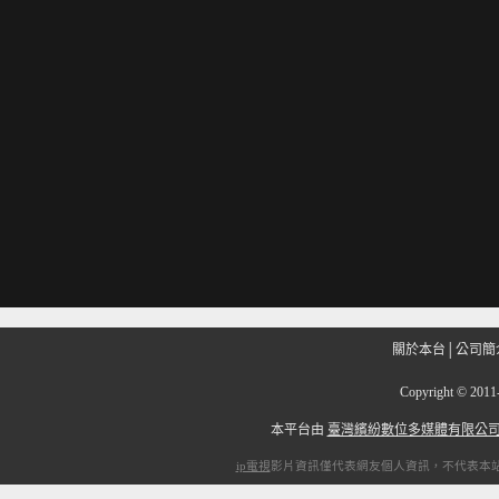
關於本台
│
公司簡
Copyright
©
201
本平台由
臺灣繽紛數位多媒體有限公
ip電視
影片資訊僅代表網友個人資訊，不代表本