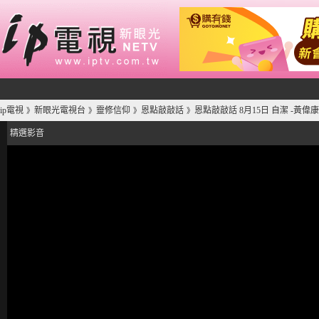
ip電視
新眼光電視台
靈修信仰
恩點敲敲話
恩點敲敲話 8月15日 自潔 -黃偉
》
》
》
》
精選影音