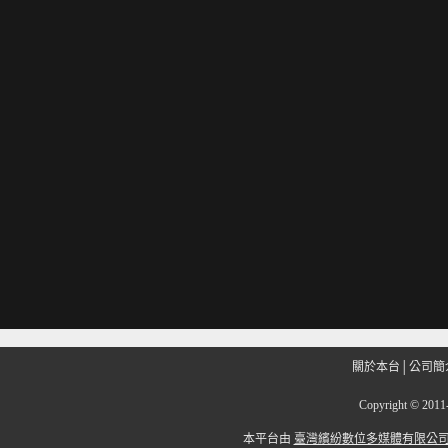
關於本台
│
公司簡
Copyright
©
201
本平台由
臺灣繽紛數位多媒體有限公