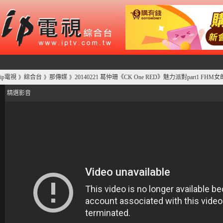
ip電視
綜合台
那傳媒
20140221 葛仲珊《CK One RED》魅力派對part1 FH
》
》
》
精選影音