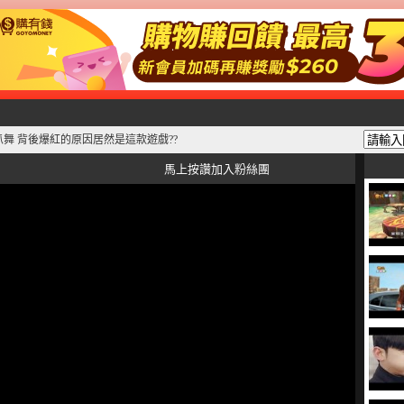
舞 背後爆紅的原因居然是這款遊戲??
馬上按讚加入粉絲團