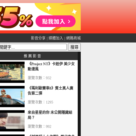
影音分享
|
媒體加入
|
網路商城
推 薦 影 音
《Project NT》卡娃伊 美少女
動漫風
瀏覽次數：932
《瑪利歐賽車8》賓士真人廣
告第二彈
瀏覽次數：1295
來自星星的你 未公開隱藏結
局？
瀏覽次數：992