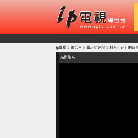
ip電視
綜合台
電玩宅速配
抖音上正紅的龍爪
》
》
》
精選影音