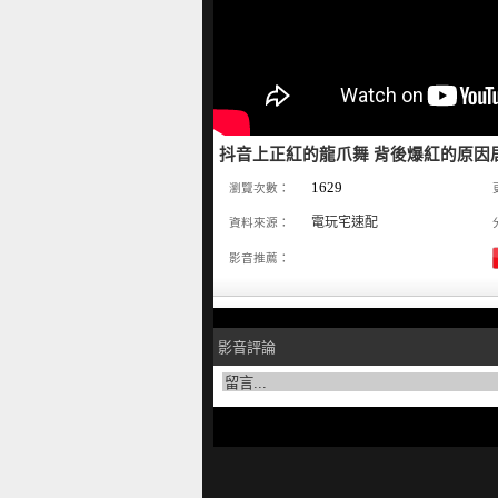
抖音上正紅的龍爪舞 背後爆紅的原因
1629
瀏覽次數：
電玩宅速配
資料來源：
影音推薦：
影音評論