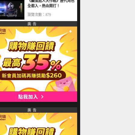
《鹹蛋超人大作戰》歷代角色
全都入，熱血開打！
瀏覽次數：879
廣 告
廣 告