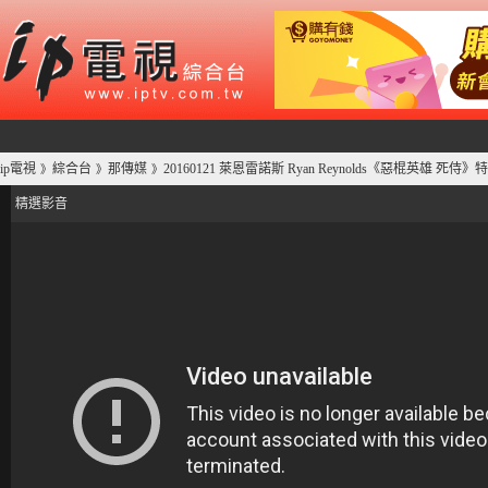
ip電視
綜合台
那傳媒
20160121 萊恩雷諾斯 Ryan Reynolds《惡棍英雄 死侍》
》
》
》
精選影音