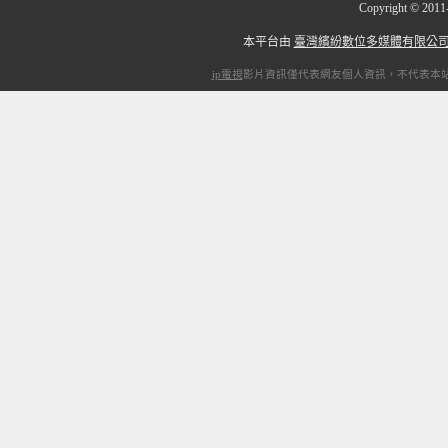
Copyright
©
201
本平台由
臺灣繽紛數位多媒體有限公
ip電視
影片資訊僅代表網友個人資訊，不代表本