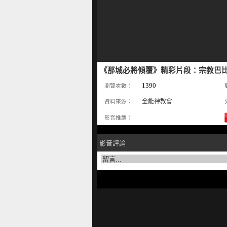
《那城必將傾覆》精彩片段：宗教巴
1390
瀏覽次數：
全能神教會
資料來源：
影音推薦：
影音評論