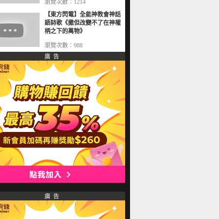
瀏覽次數：1214
【東方閃電】全能神教會神話
語詩歌《撒但改變不了在神權
柄之下的萬物》
瀏覽次數：988
廣 告
廣 告