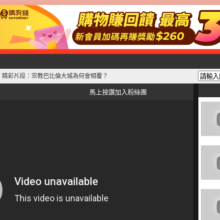
》精彩片段：宗教巴比倫大城為何會傾覆？
馬上按讚加入粉絲團