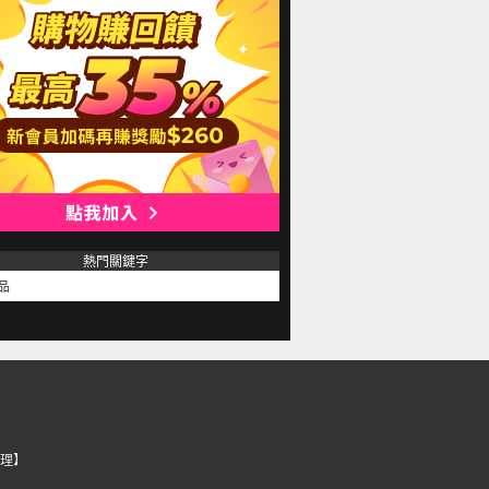
熱門關鍵字
品
理】