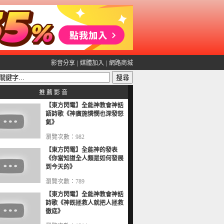
影音分享
|
媒體加入
|
網路商城
推 薦 影 音
【東方閃電】全能神教會神話
語詩歌《神廣施憐憫也深發怒
氣》
瀏覽次數：982
【東方閃電】全能神的發表
《你當知道全人類是如何發展
到今天的》
瀏覽次數：789
【東方閃電】全能神教會神話
詩歌《神既拯救人就把人拯救
徹底》