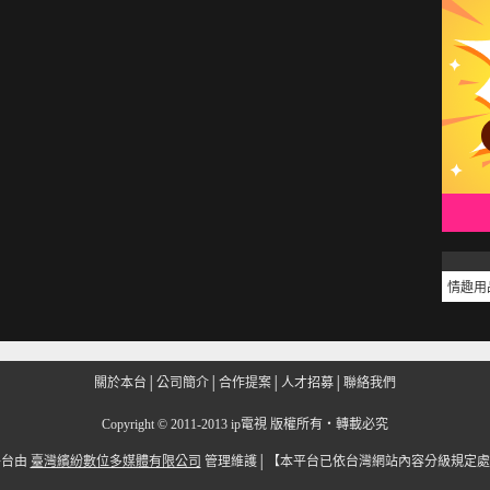
情趣用
關於本台
│
公司簡介
│
合作提案
│
人才招募
│
聯絡我們
Copyright
©
2011-2013 ip電視 版權所有‧轉載必究
平台由
臺灣繽紛數位多媒體有限公司
管理維護│
【本平台已依台灣網站內容分級規定處