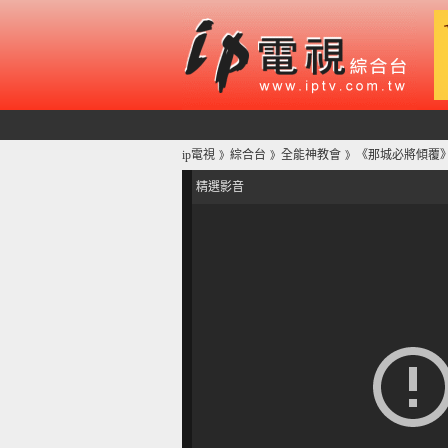
ip電視
綜合台
全能神教會
《那城必將傾覆
》
》
》
精選影音