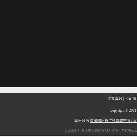
關於本台
│
公司簡
Copyright
©
201
本平台由
臺灣繽紛數位多媒體有限公
ip電視
影片資訊僅代表網友個人資訊，不代表本