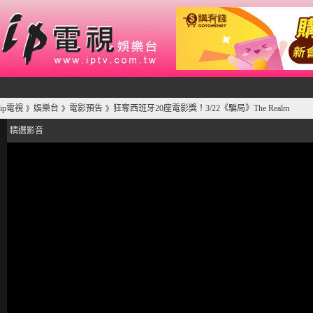
ip電視
娛樂台
電影預告
狂奪西班牙20座電影獎！3/22《騙局》The Realm
》
》
》
精選影音