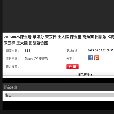
20150825陳玉珊 葉如芬 宋芸樺 王大陸 陳玉璽 簡廷芮 田馥甄《
宋芸樺 王大陸 田馥甄合照
818
2015-08-25 22:09:37
瀏覽次數：
更新日期：
Nagoo TV 那傳媒
資料來源：
分享：
影音推薦：
影音評論