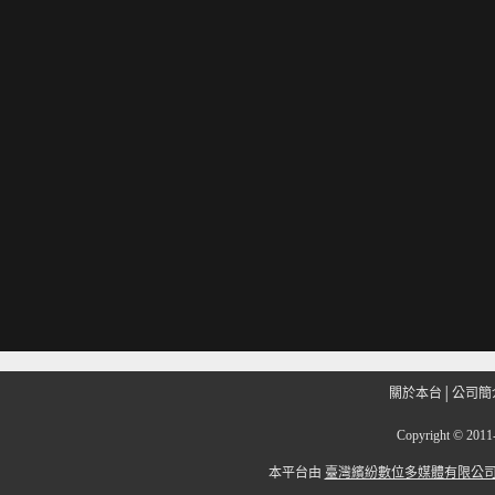
關於本台
│
公司簡
Copyright
©
201
本平台由
臺灣繽紛數位多媒體有限公