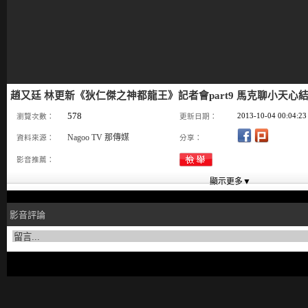
趙又廷 林更新《狄仁傑之神都龍王》記者會part9 馬克聊小天心
578
2013-10-04 00:04:23
瀏覽次數：
更新日期：
Nagoo TV 那傳媒
資料來源：
分享：
影音推薦：
影音評論