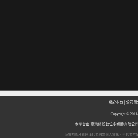
關於本台
│
公司簡
Copyright
©
201
本平台由
臺灣繽紛數位多媒體有限公
ip電視
影片資訊僅代表網友個人資訊，不代表本