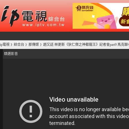
ip電視
綜合台
那傳媒
趙又廷 林更新《狄仁傑之神都龍王》記者會part9 馬克
》
》
》
精選影音