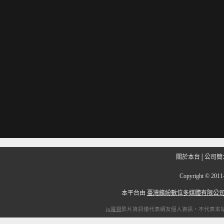
關於本台
│
公司簡
Copyright
©
201
本平台由
臺灣繽紛數位多媒體有限公
ip電視
影片資訊僅代表網友個人資訊，不代表本