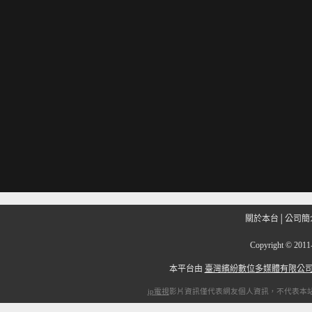
關於本台
│
公司簡
Copyright
©
201
本平台由
臺灣繽紛數位多媒體有限公
ip電視
影片資訊僅代表網友個人資訊，不代表本