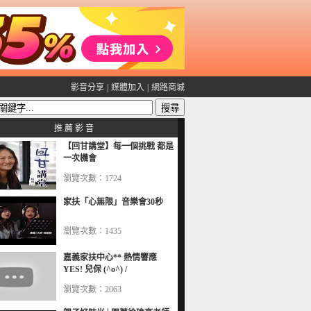
影音分享
|
媒體加入
|
網路商城
推 薦 影 音
【回甘講堂】每一個挑戰 都是
一次機會
瀏覽次數：1724
家扶「心無限」音樂會30秒
瀏覽次數：1435
嘉義家扶中心** 熱情響應
YES! 兒保 (^o^) /
瀏覽次數：2063