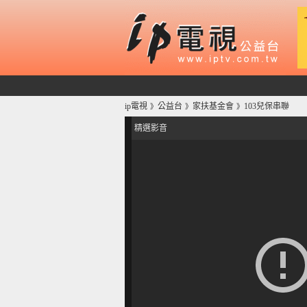
ip電視
公益台
家扶基金會
103兒保串聯
》
》
》
精選影音