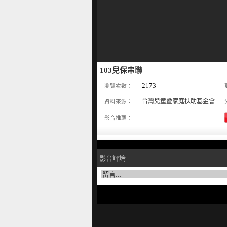
103兒保串聯
2173
瀏覽次數：
台灣兒童暨家庭扶助基金會
資料來源：
影音推薦：
影音評論