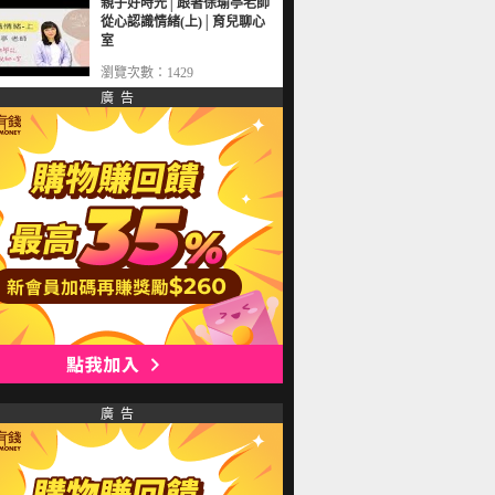
親子好時光│跟著徐瑜亭老師
從心認識情緒(上)│育兒聊心
室
瀏覽次數：1429
廣 告
廣 告