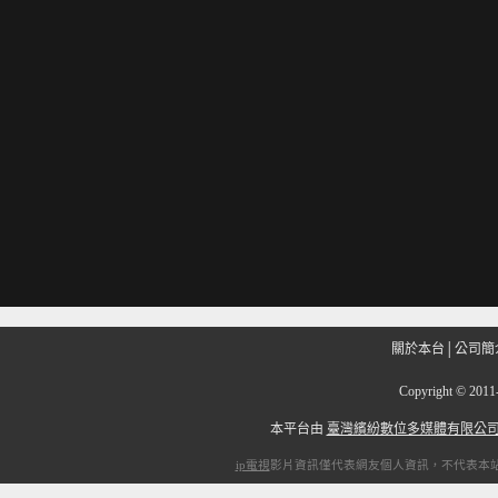
關於本台
│
公司簡
Copyright
©
201
本平台由
臺灣繽紛數位多媒體有限公
ip電視
影片資訊僅代表網友個人資訊，不代表本