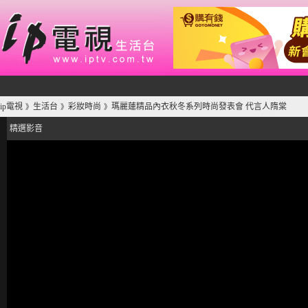
ip電視
生活台
彩妝時尚
瑪麗蓮精品內衣秋冬系列時尚發表會 代言人隋棠
》
》
》
精選影音