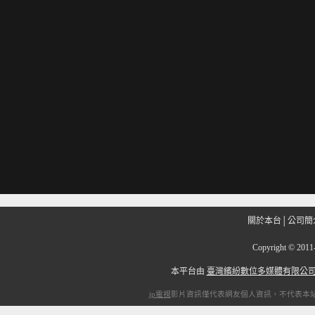
關於本台
│
公司簡
Copyright
©
201
本平台由
臺灣繽紛數位多媒體有限公
ip電視
影片資訊僅代表網友個人資訊，不代表本