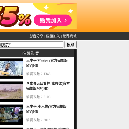
影音分享
|
媒體加入
|
網路商城
推 薦 影 音
王中平 Monica (官方完整版
MV)HD
瀏覽次數：1343
李素專vs邱賢桂-我有你(官方
完整版MV)HD
瀏覽次數：2108
王中平-小人物(官方完整版
MV)HD
瀏覽次數：3015