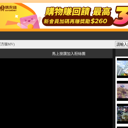
官方版MV)
馬上按讚加入粉絲團