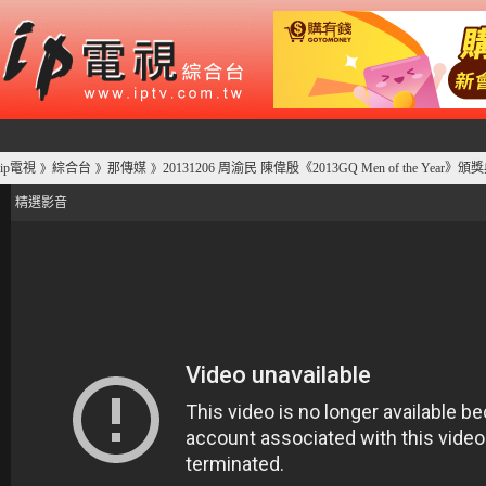
ip電視
綜合台
那傳媒
20131206 周渝民 陳偉殷《2013GQ Men of the Year》
》
》
》
精選影音