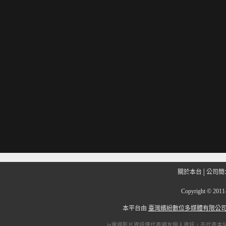
關於本台
│
公司簡
Copyright
©
201
本平台由
臺灣繽紛數位多媒體有限公
ip電視
影片資訊僅代表網友個人資訊，不代表本