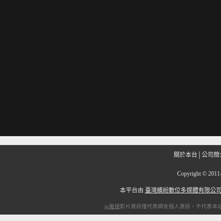
關於本台
│
公司簡
Copyright
©
201
本平台由
臺灣繽紛數位多媒體有限公
ip電視
影片資訊僅代表網友個人資訊，不代表本