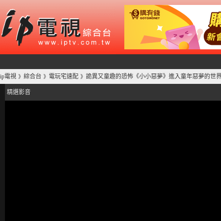
ip電視
綜合台
電玩宅速配
詭異又童趣的恐怖《小小惡夢》進入童年惡夢的世
》
》
》
精選影音