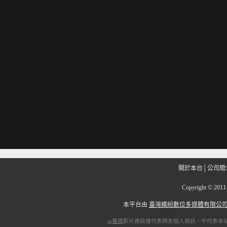
關於本台
│
公司簡
Copyright
©
201
本平台由
臺灣繽紛數位多媒體有限公
ip電視
影片資訊僅代表網友個人資訊，不代表本