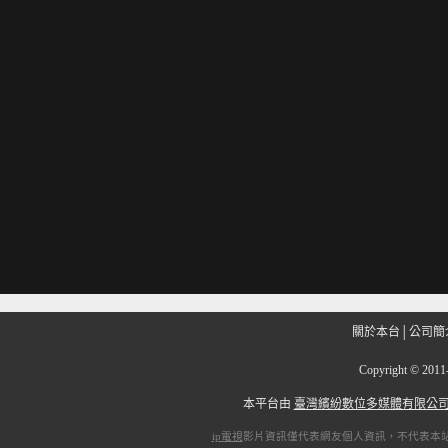
關於本台
│
公司簡
Copyright
©
201
本平台由
臺灣繽紛數位多媒體有限公
ip電視
影片資訊僅代表網友個人資訊，不代表本