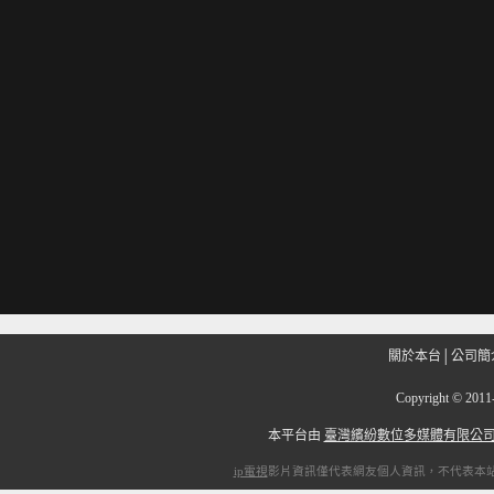
關於本台
│
公司簡
Copyright
©
201
本平台由
臺灣繽紛數位多媒體有限公
ip電視
影片資訊僅代表網友個人資訊，不代表本