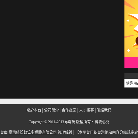
情趣用
關於本台
│
公司簡介
│
合作提案
│
人才招募
│
聯絡我們
Copyright
©
2011-2013 ip電視 版權所有‧轉載必究
平台由
臺灣繽紛數位多媒體有限公司
管理維護│
【本平台已依台灣網站內容分級規定處