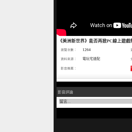
《美洲新世界》能否再掀PC線上遊戲熱潮!
1264
瀏覽次數：
電玩宅速配
資料來源：
影音推薦：
影音評論