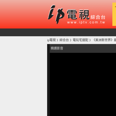
ip電視
綜合台
電玩宅速配
《美洲新世界》能否
》
》
》
精選影音