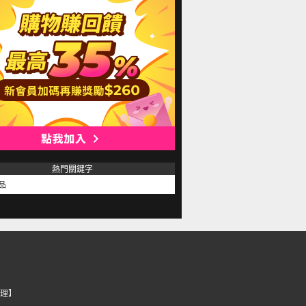
熱門關鍵字
品
理】