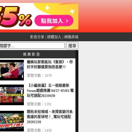
影音分享
|
媒體加入
|
網路商城
推 薦 影 音
癱瘓玩家都能玩《隻狼》，你
好手好腳還要抱怨甚麼??
瀏覽次數：1879
【小編撿漏】五一假期最新
Steam遊戲推薦 04/27~05/03-電
玩宅速配20210430
瀏覽次數：1191
開拓未知領域，來探索銀河系
遙遠的星球吧！_電玩宅速配
20201210
瀏覽次數：1459