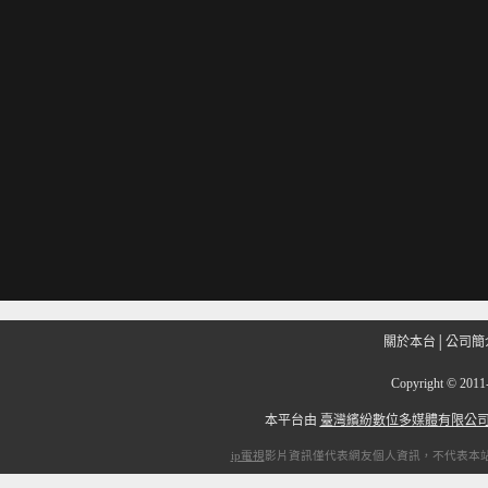
關於本台
│
公司簡
Copyright
©
201
本平台由
臺灣繽紛數位多媒體有限公
ip電視
影片資訊僅代表網友個人資訊，不代表本