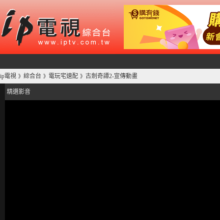
ip電視
綜合台
電玩宅速配
古劍奇譚2-宣傳動畫
》
》
》
精選影音