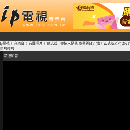
ip電視
音樂台
音圓唱片
陳志雄 - 癡情人是我 高畫質MV (官方正式版MV) 20
》
》
》
傳唱教唱
精選影音