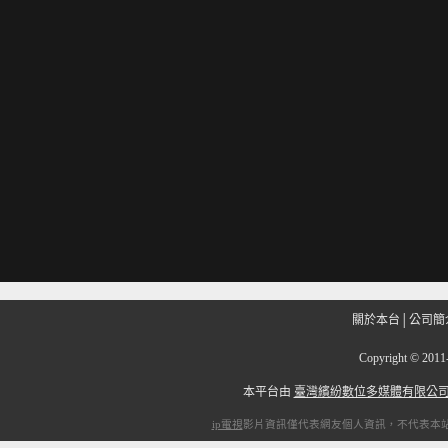
關於本台
│
公司簡
Copyright
©
201
本平台由
臺灣繽紛數位多媒體有限公
ip電視
影片資訊僅代表網友個人資訊，不代表本