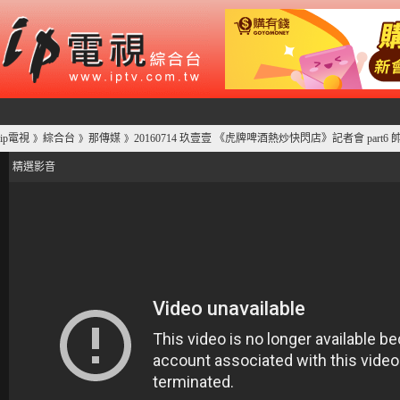
ip電視
綜合台
那傳媒
20160714 玖壹壹 《虎牌啤酒熱炒快閃店》記者會 part6
》
》
》
精選影音