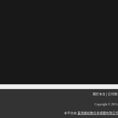
關於本台
│
公司簡
Copyright
©
201
本平台由
臺灣繽紛數位多媒體有限公