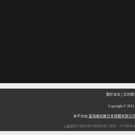
關於本台
│
公司簡
Copyright
©
201
本平台由
臺灣繽紛數位多媒體有限公
ip電視
影片資訊僅代表網友個人資訊，不代表本