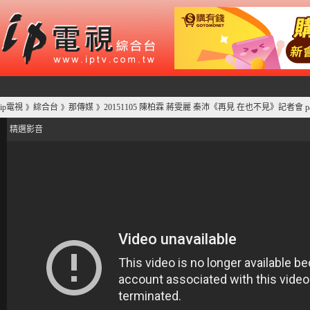
ip電視
綜合台
那傳媒
20151105 陳柏霖 蔣雯麗 秦沛《再見 在也不見》記者會 pa
》
》
》
精選影音