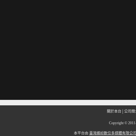
關於本台
│
公司簡
Copyright
©
201
本平台由
臺灣繽紛數位多媒體有限公