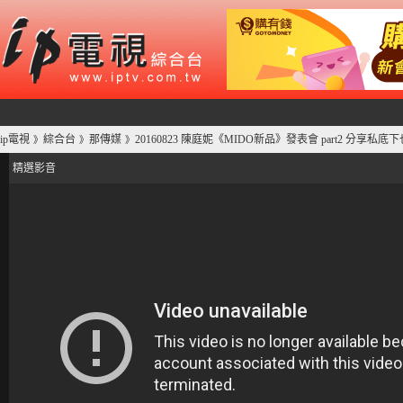
ip電視
綜合台
那傳媒
20160823 陳庭妮《MIDO新品》發表會 part2 分享私
》
》
》
精選影音