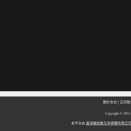
關於本台
│
公司簡
Copyright
©
201
本平台由
臺灣繽紛數位多媒體有限公