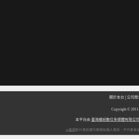
關於本台
│
公司簡
Copyright
©
201
本平台由
臺灣繽紛數位多媒體有限公
ip電視
影片資訊僅代表網友個人資訊，不代表本