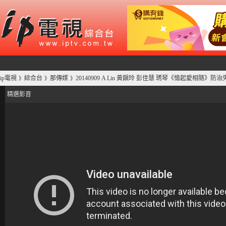
ip電視
綜合台
那傳媒
20140909 A Lin 黃韻玲 彭佳慧 琇琴《憶起愛相隨》防治
》
》
》
精選影音