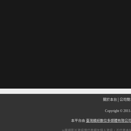
關於本台
│
公司簡
Copyright
©
201
本平台由
臺灣繽紛數位多媒體有限公
ip電視
影片資訊僅代表網友個人資訊，不代表本