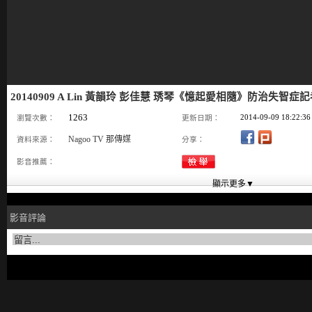
20140909 A Lin 黃韻玲 彭佳慧 琇琴《憶起愛相隨》防治失智症記
1263
2014-09-09 18:22:36
瀏覽次數：
更新日期：
Nagoo TV 那傳媒
資料來源：
分享：
影音推薦：
影音評論