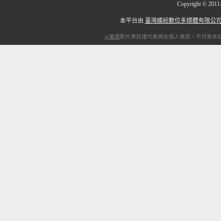
Copyright
©
201
本平台由
臺灣繽紛數位多媒體有限公
ip電視
影片資訊僅代表網友個人資訊，不代表本