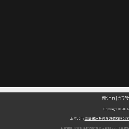
關於本台
│
公司簡
Copyright
©
201
本平台由
臺灣繽紛數位多媒體有限公
ip電視
影片資訊僅代表網友個人資訊，不代表本