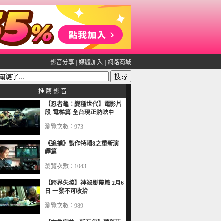
影音分享
|
媒體加入
|
網路商城
推 薦 影 音
【忍者龜：變種世代】電影片
段-電梯篇-全台現正熱映中
瀏覽次數：973
《追捕》製作特輯8之重新演
繹篇
瀏覽次數：1043
【跨界失控】神祕影帶篇-2月6
日 一發不可收拾
瀏覽次數：989