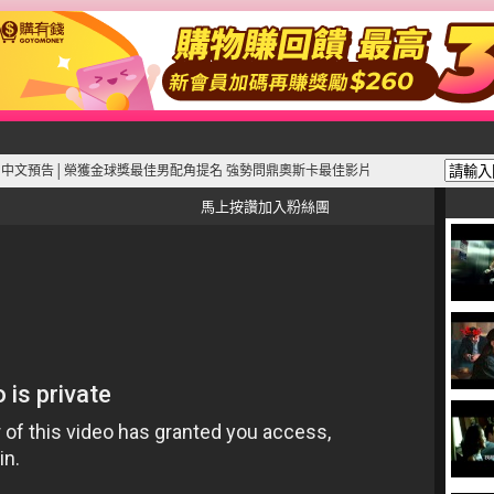
手》中文預告│榮獲金球獎最佳男配角提名 強勢問鼎奧斯卡最佳影片
馬上按讚加入粉絲團