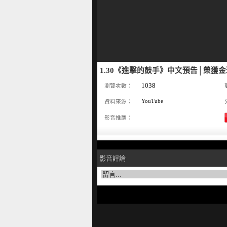
1.30《進擊的鼓手》中文預告│榮獲
1038
瀏覽次數：
YouTube
資料來源：
影音推薦：
影音評論