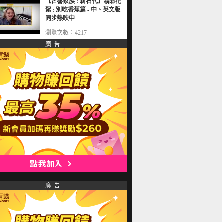
【古魯家族 : 新石代】精彩花
絮 : 別吃香蕉篇 - 中、英文版
同步熱映中
瀏覽次數：4217
廣 告
廣 告