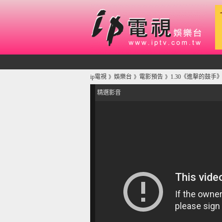
ip電視
娛樂台
電影預告
1.30《進擊的鼓
》
》
》
精選影音