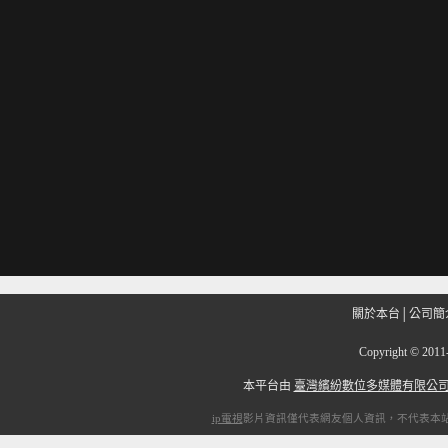
關於本台
│
公司簡
Copyright
©
201
本平台由
臺灣繽紛數位多媒體有限公
ip電視
影片資訊僅代表網友個人資訊，不代表本