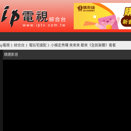
ip電視
綜合台
電玩宅速配
小模走秀囉 來來來 都來《全民無雙》看看
》
》
》
精選影音