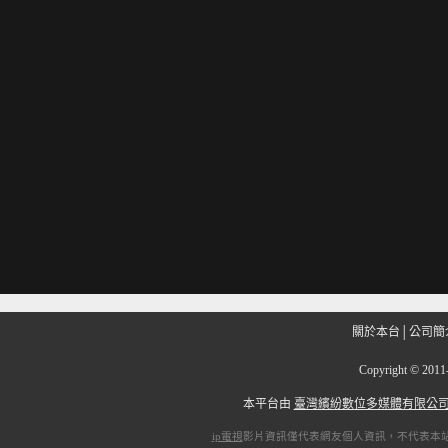
關於本台
│
公司簡
Copyright
©
201
本平台由
臺灣繽紛數位多媒體有限公
ip電視
影片資訊僅代表網友個人資訊，不代表本